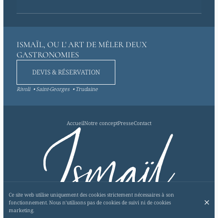
ISMAÏL, OU L' ART DE MÊLER DEUX
GASTRONOMIES
DEVIS & RÉSERVATION
Rivoli
Saint-Georges
Trudaine
Accueil
Notre concept
Presse
Contact
Ce site web utilise uniquement des cookies strictement nécessaires à son
fonctionnement. Nous n'utilisons pas de cookies de suivi ni de cookies
S'ABONNER À NOTRE NEWSLETTER
marketing.