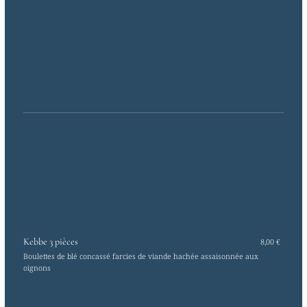
Kebbe 3 pièces
8,00 €
Boulettes de blé concassé farcies de viande hachée assaisonnée aux
oignons