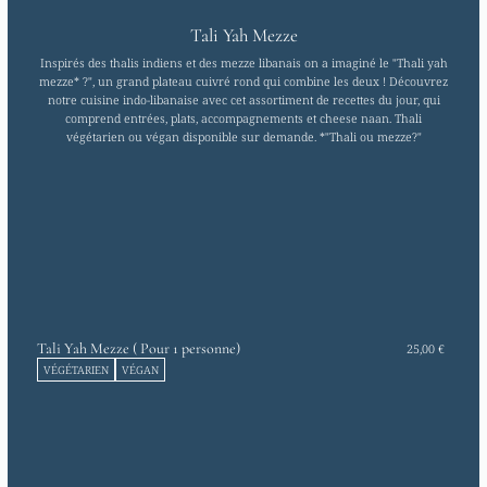
Tali Yah Mezze
Inspirés des thalis indiens et des mezze libanais on a imaginé le "Thali yah
mezze* ?", un grand plateau cuivré rond qui combine les deux ! Découvrez
notre cuisine indo-libanaise avec cet assortiment de recettes du jour, qui
comprend entrées, plats, accompagnements et cheese naan. Thali
végétarien ou végan disponible sur demande. *"Thali ou mezze?"
Tali Yah Mezze ( Pour 1 personne)
25,00 €
VÉGÉTARIEN
VÉGAN