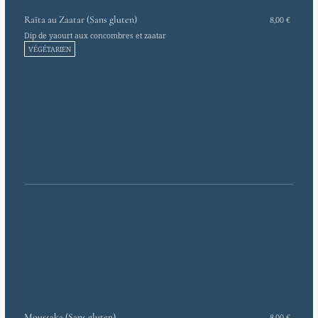
Raïta au Zaatar (Sans gluten)
8,00 €
Dip de yaourt aux concombres et zaatar
VÉGÉTARIEN
Moussaka (Sans gluten)
8,00 €