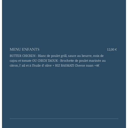
MENU ENFANTS
12,00 €
BUTTER CHICKEN - Blanc de poulet grill, sauce au beurre, noix de
cajou et tomate OU CHICH TAOUK - Brochette de poulet marinée au
citron, l' ail et à l'huile d' olive + RIZ BASMATI Cheese naan +4€