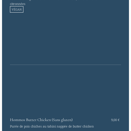
citronnées
VÉGAN
Hommos Butter Chicken (Sans gluten)
9,00 €
Purée de pois chiches au tahini nappée de butter chicken