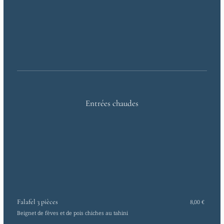
Entrées chaudes
Falafel 3 pièces
8,00 €
Beignet de fèves et de pois chiches au tahini