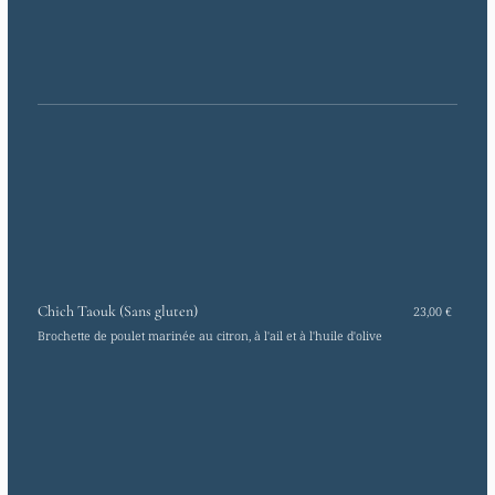
Chich Taouk (Sans gluten)
23,00 €
Brochette de poulet marinée au citron, à l'ail et à l'huile d'olive