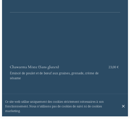
Chawarma Mixte (Sans gluten)
23,00 €
Émincé de poulet et de bœuf aux graines, grenade, crème de
sésame
Ce site web utilise uniquement des cookies strictement nécessaires à son
fonctionnement. Nous n'utilisons pas de cookies de suivi ni de cookies
marketing.