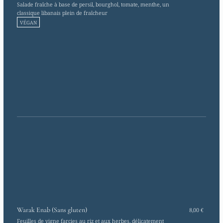
Salade fraîche à base de persil, bourghol, tomate, menthe, un
classique libanais plein de fraîcheur
VÉGAN
Warak Enab (Sans gluten)
8,00 €
Feuilles de vigne farcies au riz et aux herbes, délicatement